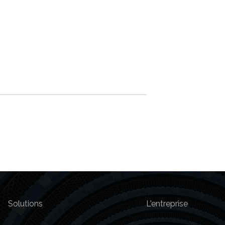
ime fiscal et
Abolition du paiement
n nature pour
anticipé au début de 2023
s de société au
 en 2025
Solutions
L'entreprise