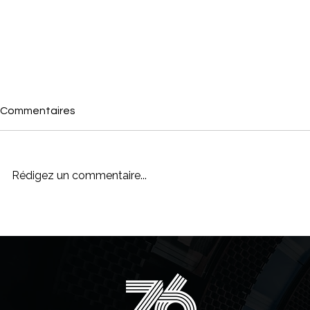
Commentaires
Rédigez un commentaire...
Adaptations dans le
Nouveau rég
formulaire de déclaration
avantages e
TVA 2025 au Luxembourg !
les véhicule
Luxembourg