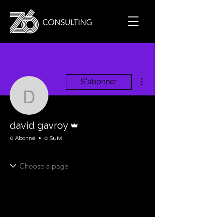
Plus d'actions
S'abonner
david gavroy
Administrateur
david gavroy
0 Abonné
0 Suivi