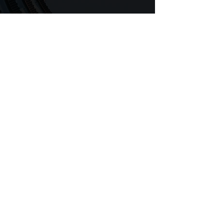
Abonnez-vous à notre newsletter
Recevez les dernières nouvelles
financières pour vous aider à
développer votre entreprise
directement dans votre boîte mail.
Je m'abonne