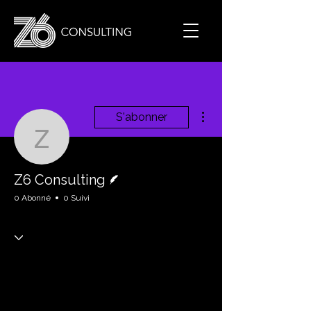
Plus d'actions
S'abonner
Z6 Consulting
Écrivain
Z6 Consulting
0 Abonné
0 Suivi