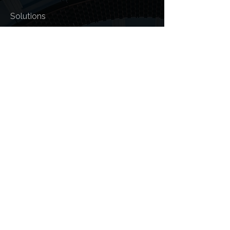
Solutions
Comptabilité Générale
Fiscalité et TVA
Payroll
Ressources Humaines
Création d'Entreprise
Gestion Administrative
Assistance à la digitalisation
Services Informatiques
L'entreprise
À propos de nous
Ressources
Rejoignez-nous
Contact